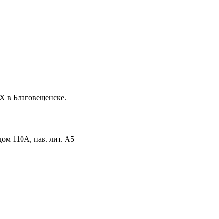
Х в Благовещенске.
дом 110А, пав. лит. А5